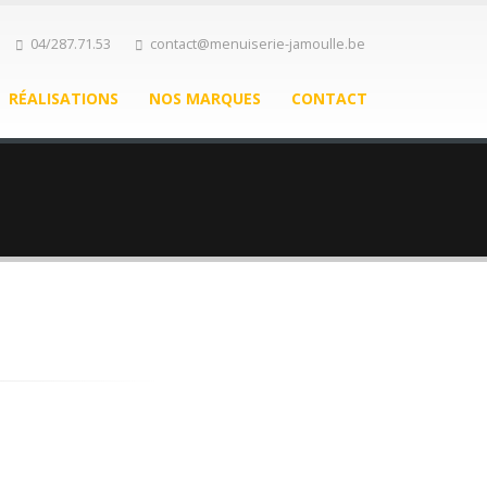
04/287.71.53
contact@menuiserie-jamoulle.be
RÉALISATIONS
NOS MARQUES
CONTACT